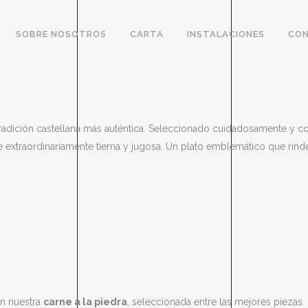
SOBRE NOSOTROS
CARTA
INSTALACIONES
CO
tradición castellana más auténtica. Seleccionado cuidadosamente y 
e extraordinariamente tierna y jugosa. Un plato emblemático que rinde
on nuestra
carne a la piedra
, seleccionada entre las mejores piezas.