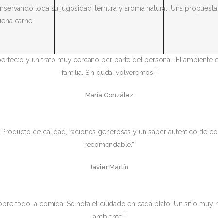
servando toda su jugosidad, ternura y aroma natural. Una propuesta 
uena carne.
 perfecto y un trato muy cercano por parte del personal. El ambiente
familia. Sin duda, volveremos.”
María González
Producto de calidad, raciones generosas y un sabor auténtico de coc
recomendable.”
Javier Martín
y sobre todo la comida. Se nota el cuidado en cada plato. Un sitio m
ambiente.”