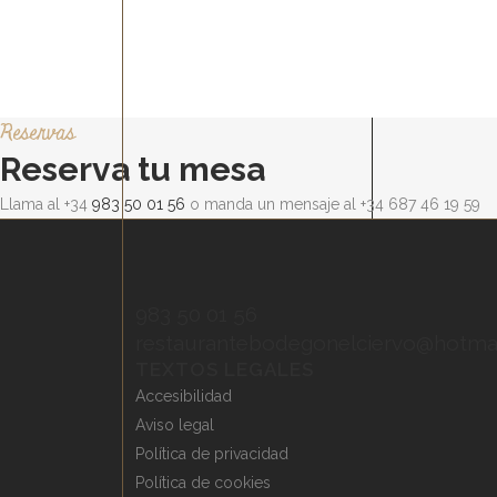
Reservas
Reserva tu mesa
Llama al +34
983 50 01 56
o manda un mensaje al +34 687 46 19 59
983 50 01 56
restaurantebodegonelciervo@hotma
TEXTOS LEGALES
Accesibilidad
Aviso legal
Política de privacidad
Política de cookies