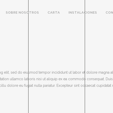
SOBRE NOSOTROS
CARTA
INSTALACIONES
CO
ng elit, sed do eiusmod tempor incididunt ut labor et dolore magna al
tation ullamco laboris nisi ut aliquip ex ea commodo consequat. Duis
 cillu dolore eu fugiat nulla pariatur. Excepteur sint occaecat cupidatat