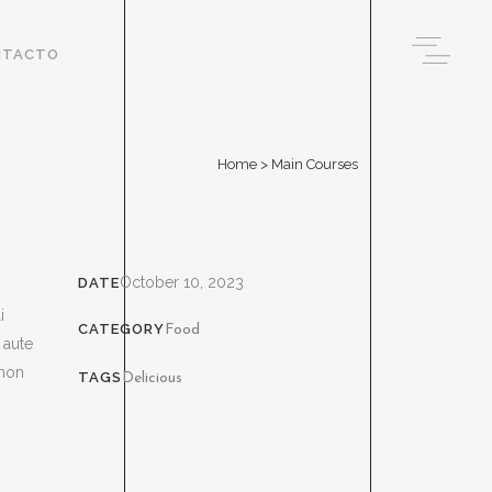
NTACTO
Home
>
Main Courses
October 10, 2023
DATE
i
CATEGORY
Food
 aute
 non
TAGS
Delicious