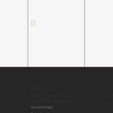
983 50 01 56
restaurantebodegonelciervo@hotma
TEXTOS LEGALES
Accesibilidad