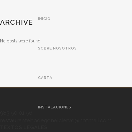
INICIO
ARCHIVE
No posts were found.
SOBRE NOSOTROS
CARTA
INSTALACIONES
983 50 01 56
restaurantebodegonelciervo@hotmail.com
TEXTOS LEGALES