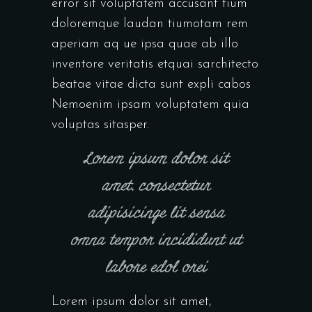
error sit voluptatem accusant tium
doloremque laudan tiumotam rem
aperiam aq ue ipsa quae ab illo
inventore veritatis etquai sarchitecto
beatae vitae dicta sunt expli cabos
Nemoenim ipsam voluptatem quia
voluptas sitasper.
Lorem ipsum dolor sit
amet, consectetur
adipisicinge lit sensa
omna tempor incididunt ut
labore edol orei
Lorem ipsum dolor sit amet,